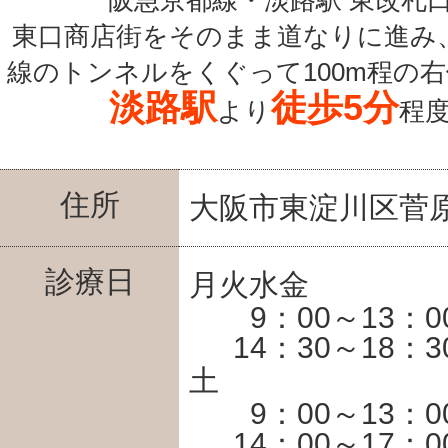
阪急京都線・淡路駅 東改札
東口商店街をそのまま道なりに進み
線のトンネルをくぐって100m程の
淡路駅
徒歩5分
より
程
住所
大阪市東淀川区菅原6
診療日
月火水金
9：00～13：0
14：30～18：3
土
9：00～13：0
14：00～17：0