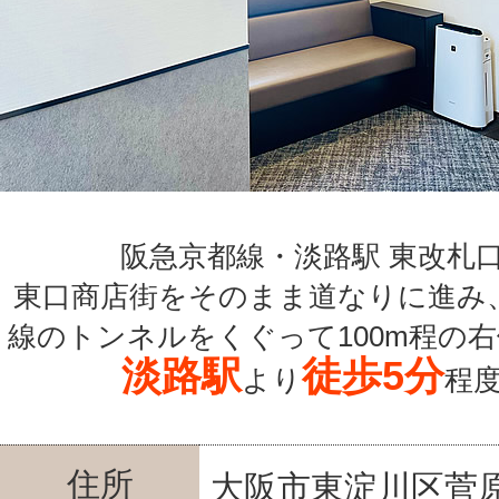
阪急京都線・淡路駅 東改札
東口商店街をそのまま道なりに進み
線のトンネルをくぐって100m程の
淡路駅
徒歩5分
より
程
住所
大阪市東淀川区菅原6